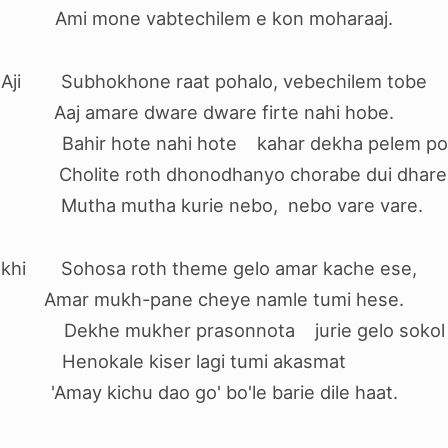
Ami mone vabtechilem e kon moharaaj.
Aji Subhokhone raat pohalo, vebechilem tobe
.
Aaj amare dware dware firte nahi hobe.
hir hote nahi hote kahar dekha pelem pot
Cholite roth dhonodhanyo chorabe dui dhare
.
Mutha mutha kurie nebo, nebo vare vare.
khi Sohosa roth theme gelo amar kache es
Amar mukh-pane cheye namle tumi hese.
 mukher prasonnota jurie gelo sokol b
Henokale kiser lagi tumi akasmat
.
'Amay kichu dao go' bo'le barie dile haat.