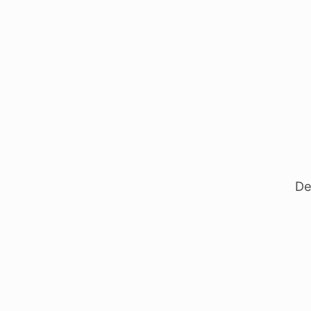
.
Ba
.
De
.
Dekhe