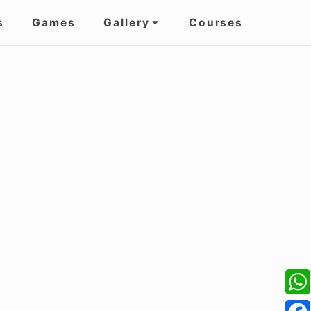
s
Games
Gallery
Courses
W