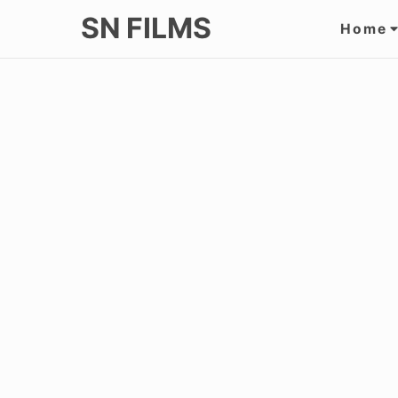
Skip
Site
SN FILMS
Home
to
Navi
content