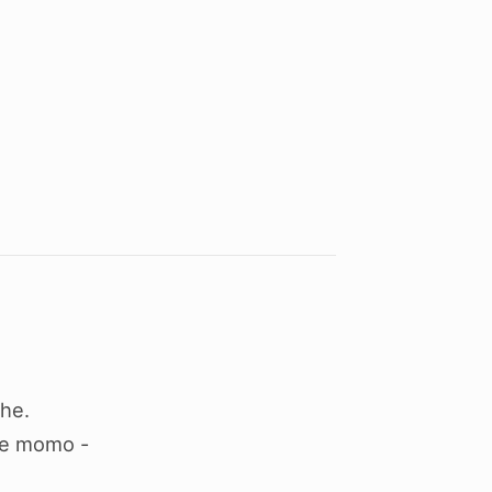
,
he.
 momo -