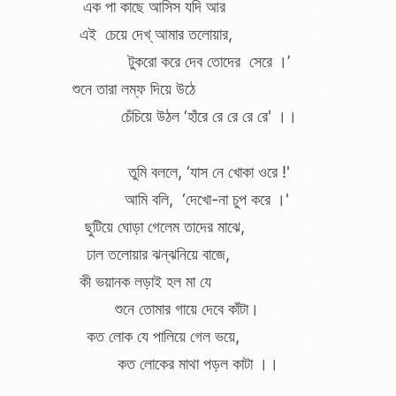
এক পা কাছে আসিস যদি আর
.
এই চেয়ে দেখ্ আমার তলোয়ার,
.
.
টুকরো করে দেব তোদের সেরে ।’
শুনে তারা লম্ফ দিয়ে উঠে
.
.
চেঁচিয়ে উঠল ‘হাঁরে রে রে রে রে' ।।
.
তুমি বললে, ‘যাস নে খোকা ওরে !'
.
.
আমি বলি, ‘দেখো-না চুপ করে ।'
.
ছুটিয়ে ঘোড়া গেলেম তাদের মাঝে,
.
ঢাল তলোয়ার ঝন্‌ঝনিয়ে বাজে,
.
কী ভয়ানক লড়াই হল মা যে
.
শুনে তোমার গায়ে দেবে কাঁটা।
.
কত লোক যে পালিয়ে গেল ভয়ে,
.
কত লোকের মাথা পড়ল কাটা ।।