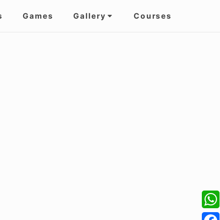
s
Games
Gallery
Courses
W