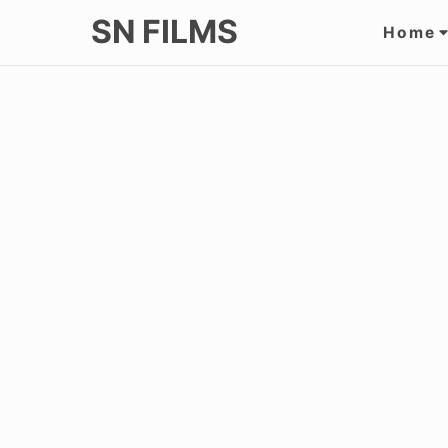
Skip
Site
SN FILMS
Home
to
Navi
content