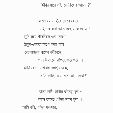
.
.
‘দিঘির ধারে ওই-যে কিসের আলো ?’
এমন সময় 'হাঁরে রে রে রে রে’
.
ওই-যে কারা আসতেছে ডাক ছেড়ে !
তুমি ভয়ে পালকিতে এক কোণে
.
ঠাকুর-দেবতা স্মরণ করছ মনে
.
বেয়ারাগুলো পাশের কাঁটাবনে
.
.
পালকি ছেড়ে কাঁপছে থরোথরো ।
আমি যেন তোমায় বলছি ডেকে,
.
.
‘আমি আছি, ভয় কেন, মা, করো !'
.
হাতে লাঠি, মাথায় ঝাঁকড়া চুল -
.
কানে তাদের গোঁজা জবার ফুল ।
আমি বলি, ‘দাঁড়া খবরদার,
.