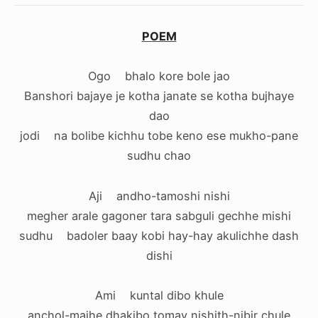
POEM
Ogo bhalo kore bole jao
Banshori bajaye je kotha janate se kotha bujhaye
dao
jodi na bolibe kichhu tobe keno ese mukho-pane
sudhu chao
Aji andho-tamoshi nishi
megher arale gagoner tara sabguli gechhe mishi
sudhu badoler baay kobi hay-hay akulichhe dash
dishi
Ami kuntal dibo khule
anchol-majhe dhakibo tomay nishith-nibir chule