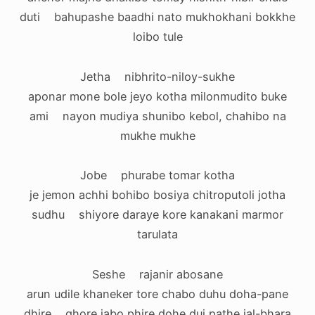
duti bahupashe baadhi nato mukhokhani bokkhe
loibo tule
Jetha nibhrito-niloy-sukhe
aponar mone bole jeyo kotha milonmudito buke
ami nayon mudiya shunibo kebol, chahibo na
mukhe mukhe
Jobe phurabe tomar kotha
je jemon achhi bohibo bosiya chitroputoli jotha
sudhu shiyore daraye kore kanakani marmor
tarulata
Seshe rajanir abosane
arun udile khaneker tore chabo duhu doha-pane
dhire ghore jabo phire dohe dui pathe jal-bhara