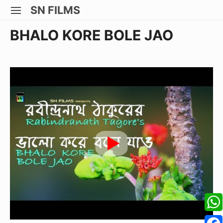
Skip
SN FILMS
SITE
to
NAVIGATION
Site Navigation
SUBMEN
SUBMEN
SUBMEN
SUBMEN
BHALO KORE BOLE JAO
content
W