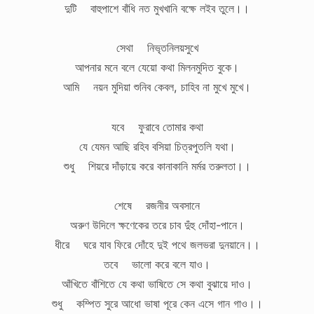
দুটি বাহুপাশে বাঁধি নত মুখখানি বক্ষে লইব তুলে।।
সেথা নিভৃতনিলয়সুখে
আপনার মনে বলে যেয়ো কথা মিলনমুদিত বুকে।
আমি নয়ন মুদিয়া শুনিব কেবল, চাহিব না মুখে মুখে।
যবে ফুরাবে তোমার কথা
যে যেমন আছি রহিব বসিয়া চিত্রপুতলি যথা।
শুধু শিয়রে দাঁড়ায়ে করে কানাকানি মর্মর তরুলতা।।
শেষে রজনীর অবসানে
অরুণ উদিলে ক্ষণেকের তরে চাব দুঁহু দোঁহা-পানে।
ধীরে ঘরে যাব ফিরে দোঁহে দুই পথে জলভরা দুনয়ানে।।
তবে ভালো করে বলে যাও।
আঁখিতে বাঁশিতে যে কথা ভাষিতে সে কথা বুঝায়ে দাও।
শুধু কম্পিত সুরে আধো ভাষা পূরে কেন এসে গান গাও।।