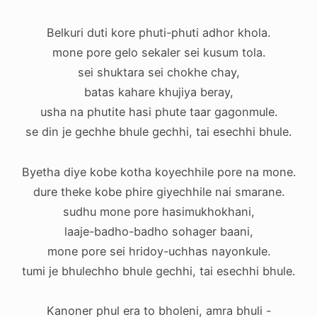
Belkuri duti kore phuti-phuti adhor khola.
mone pore gelo sekaler sei kusum tola.
sei shuktara sei chokhe chay,
batas kahare khujiya beray,
usha na phutite hasi phute taar gagonmule.
se din je gechhe bhule gechhi, tai esechhi bhule.
Byetha diye kobe kotha koyechhile pore na mone.
dure theke kobe phire giyechhile nai smarane.
sudhu mone pore hasimukhokhani,
laaje-badho-badho sohager baani,
mone pore sei hridoy-uchhas nayonkule.
tumi je bhulechho bhule gechhi, tai esechhi bhule.
Kanoner phul era to bholeni, amra bhuli -