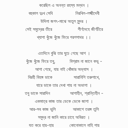
করেছিল এ অনন্ত রহস্য মন্থন ।
বহুকাল দুঃখ সেবি নিরখিল-লক্ষ্মীদেবী
উদিলা জগৎ-মাঝে অতুল সুন্দর ।
সেই সমুদ্রের তীরে শীর্ণদেহে জীর্ণচীরে
খ্যাপা খুঁজে খুঁজে ফিরে পরশপাথর ।।
এতদিনে বুঝি তার ঘুচে গেছে আশ ।
খুঁজে খুঁজে ফিরে তবু, বিশ্রাম না জানে কভু -
আশা গেছে, যায় নাই খোঁজার অভ্যাস ।
বিরহী বিহঙ্গ ডাকে সারানিশি তরুশাখে,
যারে ডাকে তার দেখা পায় না অভাগা ।
তবু ডাকে সারাদিন আশাহীন, শ্রান্তিহীন -
একমাত্র কাজ তার ডেকে ডেকে জাগা ।
আর-সব কাজ ভুলি আকাশে তরঙ্গ তুলি
সমুদ্র না জানি কারে চাহে অবিরত ।
যত করে হায়-হায় কোনোকালে নাহি পায়