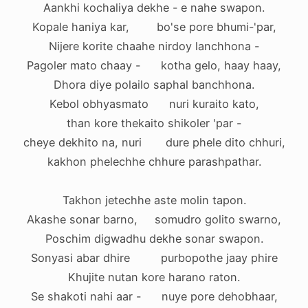
Aankhi kochaliya dekhe - e nahe swapon.
Kopale haniya kar, bo'se pore bhumi-'par,
Nijere korite chaahe nirdoy lanchhona -
Pagoler mato chaay - kotha gelo, haay haay,
Dhora diye polailo saphal banchhona.
Kebol obhyasmato nuri kuraito kato,
than kore thekaito shikoler 'par -
cheye dekhito na, nuri dure phele dito chhuri,
kakhon phelechhe chhure parashpathar.
Takhon jetechhe aste molin tapon.
Akashe sonar barno, somudro golito swarno,
Poschim digwadhu dekhe sonar swapon.
Sonyasi abar dhire purbopothe jaay phire
Khujite nutan kore harano raton.
Se shakoti nahi aar - nuye pore dehobhaar,