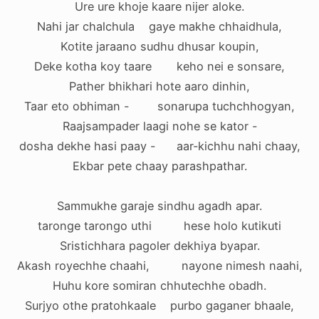
Ure ure khoje kaare nijer aloke.
Nahi jar chalchula gaye makhe chhaidhula,
Kotite jaraano sudhu dhusar koupin,
Deke kotha koy taare keho nei e sonsare,
Pather bhikhari hote aaro dinhin,
Taar eto obhiman - sonarupa tuchchhogyan,
Raajsampader laagi nohe se kator -
dosha dekhe hasi paay - aar-kichhu nahi chaay,
Ekbar pete chaay parashpathar.
Sammukhe garaje sindhu agadh apar.
taronge tarongo uthi hese holo kutikuti
Sristichhara pagoler dekhiya byapar.
Akash royechhe chaahi, nayone nimesh naahi,
Huhu kore somiran chhutechhe obadh.
Surjyo othe pratohkaale purbo gaganer bhaale,