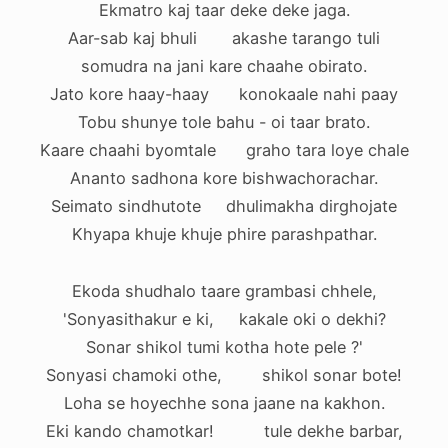
Ekmatro kaj taar deke deke jaga.
Aar-sab kaj bhuli akashe tarango tuli
somudra na jani kare chaahe obirato.
Jato kore haay-haay konokaale nahi paay
Tobu shunye tole bahu - oi taar brato.
Kaare chaahi byomtale graho tara loye chale
Ananto sadhona kore bishwachorachar.
Seimato sindhutote dhulimakha dirghojate
Khyapa khuje khuje phire parashpathar.
Ekoda shudhalo taare grambasi chhele,
'Sonyasithakur e ki, kakale oki o dekhi?
Sonar shikol tumi kotha hote pele ?'
Sonyasi chamoki othe, shikol sonar bote!
Loha se hoyechhe sona jaane na kakhon.
Eki kando chamotkar! tule dekhe barbar,