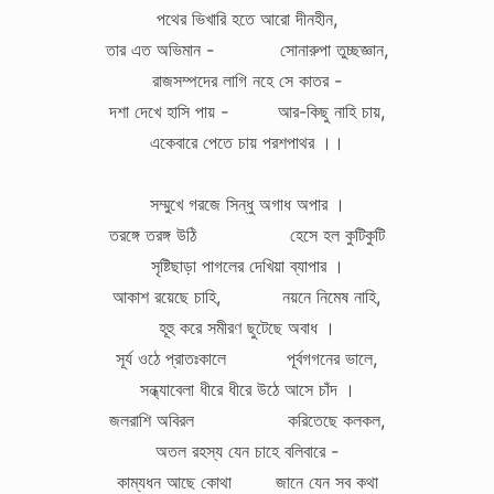
পথের ভিখারি হতে আরো দীনহীন,
তার এত অভিমান - সোনারুপা তুচ্ছজ্ঞান,
রাজসম্পদের লাগি নহে সে কাতর -
দশা দেখে হাসি পায় - আর-কিছু নাহি চায়,
একেবারে পেতে চায় পরশপাথর ।।
সম্মুখে গরজে সিন্ধু অগাধ অপার ।
তরঙ্গে তরঙ্গ উঠি হেসে হল কুটিকুটি
সৃষ্টিছাড়া পাগলের দেখিয়া ব্যাপার ।
আকাশ রয়েছে চাহি, নয়নে নিমেষ নাহি,
হূহু করে সমীরণ ছুটেছে অবাধ ।
সূর্য ওঠে প্রাতঃকালে পূর্বগগনের ভালে,
সন্ধ্যাবেলা ধীরে ধীরে উঠে আসে চাঁদ ।
জলরাশি অবিরল করিতেছে কলকল,
অতল রহস্য যেন চাহে বলিবারে -
কাম্যধন আছে কোথা জানে যেন সব কথা