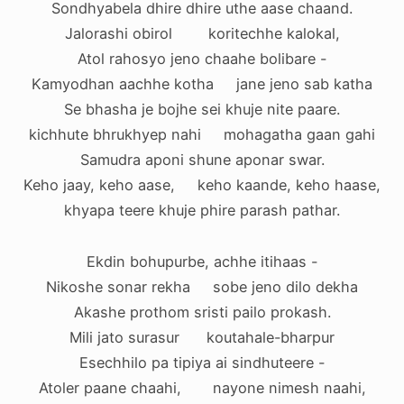
Sondhyabela dhire dhire uthe aase chaand.
Jalorashi obirol koritechhe kalokal,
Atol rahosyo jeno chaahe bolibare -
Kamyodhan aachhe kotha jane jeno sab katha
Se bhasha je bojhe sei khuje nite paare.
kichhute bhrukhyep nahi mohagatha gaan gahi
Samudra aponi shune aponar swar.
Keho jaay, keho aase, keho kaande, keho haase,
khyapa teere khuje phire parash pathar.
Ekdin bohupurbe, achhe itihaas -
Nikoshe sonar rekha sobe jeno dilo dekha
Akashe prothom sristi pailo prokash.
Mili jato surasur koutahale-bharpur
Esechhilo pa tipiya ai sindhuteere -
Atoler paane chaahi, nayone nimesh naahi,