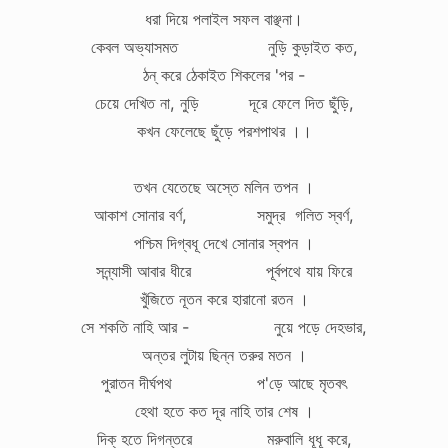
ধরা দিয়ে পলাইল সফল বাঞ্ছনা।
কেবল অভ্যাসমত নুড়ি কুড়াইত কত,
ঠন্‌ করে ঠেকাইত শিকলের 'পর -
চেয়ে দেখিত না, নুড়ি দূরে ফেলে দিত ছুঁড়ি,
কখন ফেলেছে ছুঁড়ে পরশপাথর ।।
তখন যেতেছে অস্তে মলিন তপন ।
আকাশ সোনার বর্ণ, সমুদ্র গলিত স্বর্ণ,
পশ্চিম দিগ্বধূ দেখে সোনার স্বপন ।
সন্ন্যাসী আবার ধীরে পূর্বপথে যায় ফিরে
খুঁজিতে নূতন করে হারানো রতন ।
সে শকতি নাহি আর - নুয়ে পড়ে দেহভার,
অন্তর লুটায় ছিন্ন তরুর মতন ।
পুরাতন দীর্ঘপথ প'ড়ে আছে মৃতবৎ
হেথা হতে কত দূর নাহি তার শেষ ।
দিক্ হতে দিগন্তরে মরুবালি ধূধূ করে,