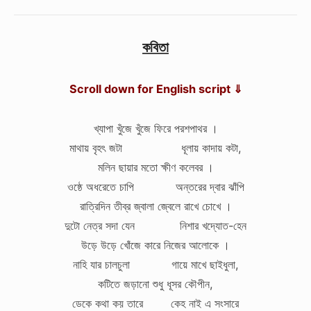
কবিতা
Scroll down for English script ⇓
খ্যাপা খুঁজে খুঁজে ফিরে পরশপাথর ।
মাথায় বৃহৎ জটা ধূলায় কাদায় কটা,
মলিন ছায়ার মতো ক্ষীণ কলেবর ।
ওষ্ঠে অধরেতে চাপি অন্তরের দ্বার ঝাঁপি
রাত্রিদিন তীব্র জ্বালা জ্বেলে রাখে চোখে ।
দুটো নেত্র সদা যেন নিশার খদ্যোত-হেন
উড়ে উড়ে খোঁজে কারে নিজের আলোকে ।
নাহি যার চালচুলা গায়ে মাখে ছাইধুলা,
কটিতে জড়ানো শুধু ধূসর কৌপীন,
ডেকে কথা কয় তারে কেহ নাই এ সংসারে