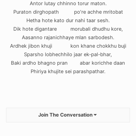
Antor lutay chhinno torur maton.
Puraton dirghopath po're achhe mritobat
Hetha hote kato dur nahi taar sesh.
Dik hote digantare morubali dhudhu kore,
Aasanno rajanichhaye mlan sarbodesh.
Ardhek jibon khuji kon khane chokkhu buji
Sparsho lobhechhilo jaar ek-pal-bhar,
Baki ardho bhagno pran abar korichhe daan
Phiriya khujite sei parashpathar.
Join The Conversation