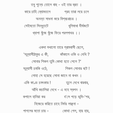
তবু শূন্যে তোলে বাহু - ওই তার ব্রত ।
কারে চাহি ব্যোমতলে গ্রহ তারা লয়ে চলে
অনন্ত সাধনা করে বিশ্বচরাচর ।
সেইমতো সিন্ধুতটে ধূলিমাখা দীর্ঘজটে
খ্যাপা খুঁজে খুঁজে ফিরে পরশপাথর ।।
একদা শুধালো তারে গ্রামবাসী ছেলে,
'সন্ন্যাসীঠাকুর এ কী, কাঁকালে ওকি ও দেখি ?
সোনার শিকল তুমি কোথা হতে পেলে ?'
সন্ন্যাসী চমকি ওঠে, শিকল সোনার বটে !
লোহা সে হয়েছে সোনা জানে না কখন ।
একি কাণ্ড চমৎকার ! তুলে দেখে বারবার,
আঁখি কচালিয়া দেখে - এ নহে স্বপন ।
কপালে হানিয়া কর ব'সে পড়ে ভূমি-'পর,
নিজেরে করিতে চাহে নির্দয় লাঞ্ছনা -
পাগলের মতো চায় - কোথা গেল, হায় হায়,