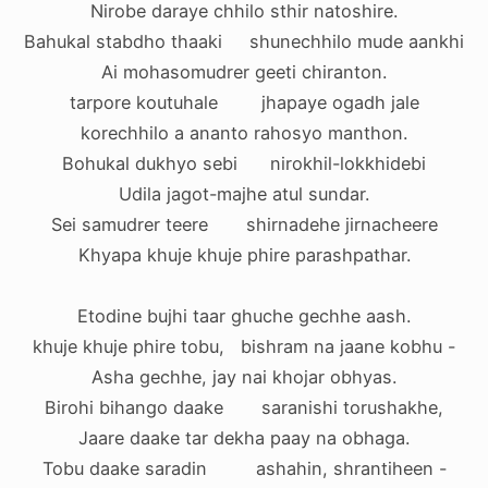
Nirobe daraye chhilo sthir natoshire.
Bahukal stabdho thaaki shunechhilo mude aankhi
Ai mohasomudrer geeti chiranton.
tarpore koutuhale jhapaye ogadh jale
korechhilo a ananto rahosyo manthon.
Bohukal dukhyo sebi nirokhil-lokkhidebi
Udila jagot-majhe atul sundar.
Sei samudrer teere shirnadehe jirnacheere
Khyapa khuje khuje phire parashpathar.
Etodine bujhi taar ghuche gechhe aash.
khuje khuje phire tobu, bishram na jaane kobhu -
Asha gechhe, jay nai khojar obhyas.
Birohi bihango daake saranishi torushakhe,
Jaare daake tar dekha paay na obhaga.
Tobu daake saradin ashahin, shrantiheen -