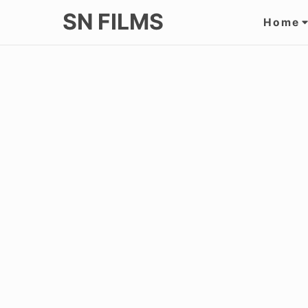
Skip
Site
SN FILMS
Home
to
Navi
content