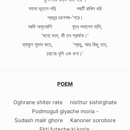
সহসা ভূতলে পড়ি পদ্মটি রাখিল ধরি
প্রভুর চরণপদ্ম-'পরে।
বরষি অমৃতরাশি বুদ্ধ শুধালেন হাসি,
'কহো বৎস, কী তব প্রার্থনা।'
ব্যাকুল সুদাস কহে, 'প্রভু, আর কিছু নহে,
চরণের ধূলি এক কণা।'
POEM
Oghrane shiter rate nisthur sishirghate
Podmoguli giyache moria -
Sudash malir ghore Kanoner sorobore
Ekti futeche ki koria.