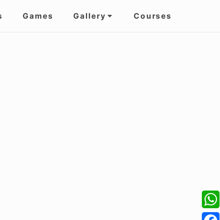
s
Games
Gallery
Courses
W