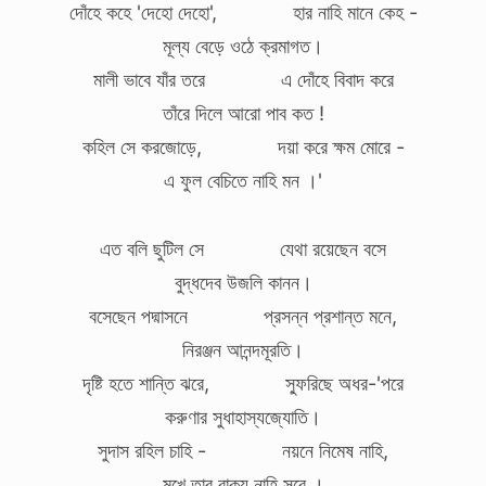
দোঁহে কহে 'দেহো দেহো', হার নাহি মানে কেহ -
মূল্য বেড়ে ওঠে ক্রমাগত।
মালী ভাবে যাঁর তরে এ দোঁহে বিবাদ করে
তাঁরে দিলে আরো পাব কত !
কহিল সে করজোড়ে, দয়া করে ক্ষম মোরে -
এ ফুল বেচিতে নাহি মন ।'
এত বলি ছুটিল সে যেথা রয়েছেন বসে
বুদ্ধদেব উজলি কানন।
বসেছেন পদ্মাসনে প্রসন্ন প্রশান্ত মনে,
নিরঞ্জন আনন্দমূরতি।
দৃষ্টি হতে শান্তি ঝরে, স্ফুরিছে অধর-'পরে
করুণার সুধাহাস্যজ্যোতি।
সুদাস রহিল চাহি - নয়নে নিমেষ নাহি,
মুখে তার বাক্য নাহি সরে ।