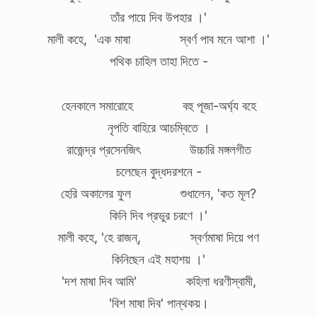
তাঁর পায়ে দিব উপহার ।'
মালী কহে, 'এক মাষা স্বর্ণ পাব মনে আশা ।'
পথিক চাহিল তাহা দিতে -
হেনকালে সমারোহে বহু পূজা-অর্ঘ্য বহে
নৃপতি বাহিরে আচম্বিতে ।
রাজেন্দ্র প্রসেনজিৎ উচ্চারি মঙ্গলগীত
চলেছেন বুদ্ধদরশনে -
হেরি অকালের ফুল শুধালেন, 'কত মূল?
কিনি দিব প্রভুর চরণে ।'
মালী কহে, 'হে রাজন্‌, স্বর্ণমাষা দিয়ে পণ
কিনিছেন এই মহাশয় ।'
'দশ মাষা দিব আমি' কহিলা ধরণীস্বামী,
'বিশ মাষা দিব' পান্থকয়।