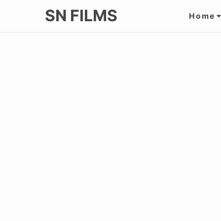
Skip
Site
SN FILMS
Home
to
Navi
content