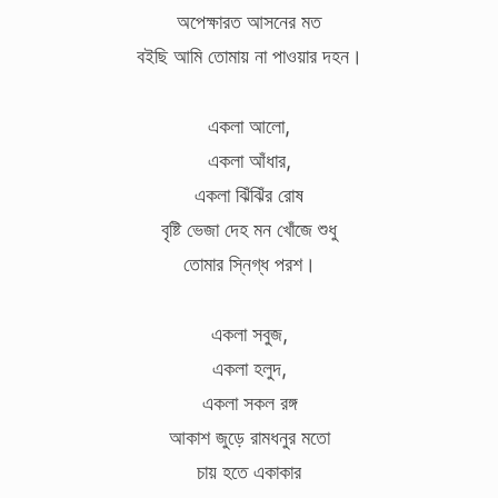
অপেক্ষারত আসনের মত
বইছি আমি তোমায় না পাওয়ার দহন।
একলা আলো,
একলা আঁধার,
একলা ঝিঁঝিঁর রোষ
বৃষ্টি ভেজা দেহ মন খোঁজে শুধু
তোমার স্নিগ্ধ পরশ।
একলা সবুজ,
একলা হলুদ,
একলা সকল রঙ্গ
আকাশ জুড়ে রামধনুর মতো
চায় হতে একাকার