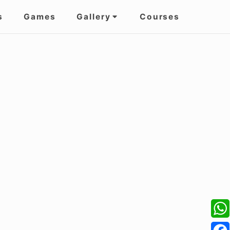
s
Games
Gallery
Courses
W